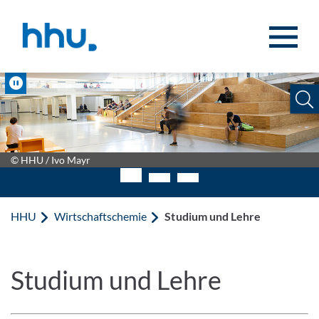
Zum Inhalt springen
Zur Suche springen
Pause
© HHU / Ivo Mayr
© HHU / Ivo Mayr
HHU
Wirtschaftschemie
Studium und Lehre
Studium und Lehre